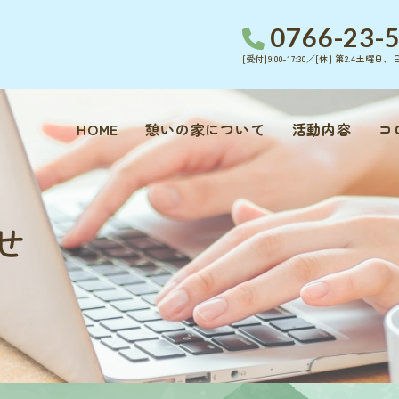
0766-23-
[受付]9:00-17:30／[休] 第2.4土曜
HOME
憩いの家について
活動内容
コ
せ