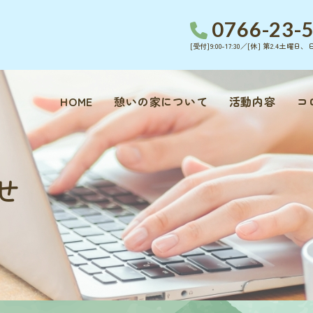
0766-23-
[受付]9:00-17:30／[休] 第2.4土曜
HOME
憩いの家について
活動内容
コ
せ